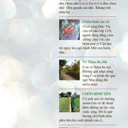
đàn chim nhỏ Líu lo líu lo Có đàn chim
nhỏ Đến quanh sân nhà Khung trời
mùa hạ ...
Chiến binh của tôi
(Viết tặng Đức Vũ,
cậu trò nhỏ lớp 11/6,
người đang dũng cảm
chống chọi với căn
bệnh nan y) Cậu học
trò ngày kia ngã bệnh Mắt em buồn
như...
Về Thăm Ba Má
Con về thăm ba má
Đường quê nhạt nắng
vàng Con kênh dài qua
ngõ Như dòng đời
miên man
CHỐN BÌNH YÊN
Có một nơi tôi thường
muốn tìm về để thoát
khỏi những áp lực của
cuộc sống. Đó là quê
hương yên bình nằm
phía bên kia một nhánh của d...