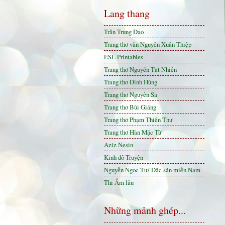
Lang thang
Trần Trung Đạo
Trang thơ văn Nguyễn Xuân Thiệp
ESL Printables
Trang thơ Nguyễn Tất Nhiên
Trang thơ Đinh Hùng
Trang thơ Nguyên Sa
Trang thơ Bùi Giáng
Trang thơ Phạm Thiên Thư
Trang thơ Hàn Mặc Tử
Aziz Nesin
Kinh đô Truyện
Nguyễn Ngọc Tư/ Đặc sản miền Nam
Thi Ẩm lâu
Những mảnh ghép...