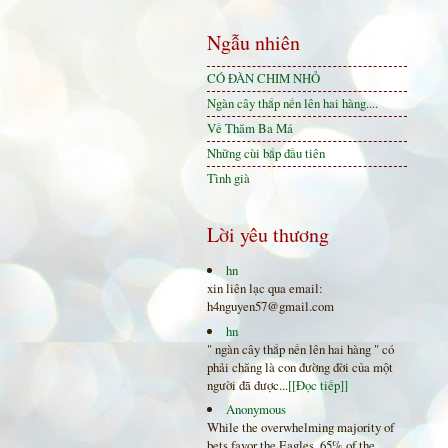
Ngẫu nhiên
CÓ ĐÀN CHIM NHỎ
Ngàn cây thắp nến lên hai hàng....
Về Thăm Ba Má
Những cùi bắp đầu tiên
Tình già
Lời yêu thương
hn
xin liên lạc qua email:
h4nguyen57@gmail.com
hn
" ngàn cây thắp nến lên hai hàng " có
phải chăng là con đường đời của một
người đã được...
[[Đọc tiếp]]
Anonymous
While the overwhelming majority of
bets favor the Eagles, 65% of the