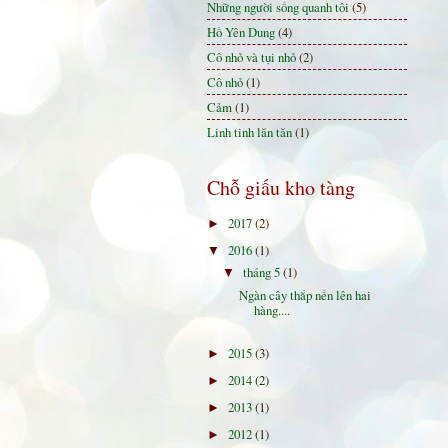
Những người sống quanh tôi
(5)
Hồ Yên Dung
(4)
Cô nhỏ và tụi nhỏ
(2)
Cô nhỏ
(1)
Cảm
(1)
Linh tinh lăn tăn
(1)
Chỗ giấu kho tàng
2017
(2)
►
2016
(1)
▼
tháng 5
(1)
▼
Ngàn cây thắp nến lên hai
hàng....
2015
(3)
►
2014
(2)
►
2013
(1)
►
2012
(1)
►