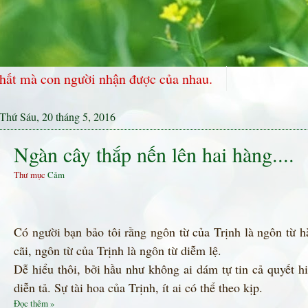
hất mà con người nhận được của nhau.
Thứ Sáu, 20 tháng 5, 2016
Ngàn cây thắp nến lên hai hàng....
Thư mục
Cảm
Có người bạn bảo tôi rằng ngôn từ của Trịnh là ngôn từ h
cãi, ngôn từ của Trịnh là ngôn từ diễm lệ.
Dễ hiểu thôi, bởi hầu như không ai dám tự tin cả quyết 
diễn tả. Sự tài hoa của Trịnh, ít ai có thể theo kịp.
Đọc thêm »