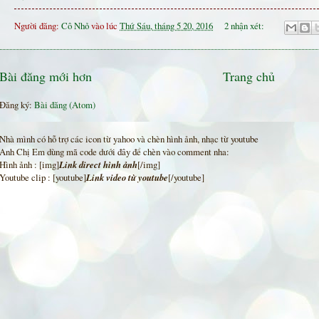
Người đăng:
Cô Nhỏ
vào lúc
Thứ Sáu, tháng 5 20, 2016
2 nhận xét:
Bài đăng mới hơn
Trang chủ
Đăng ký:
Bài đăng (Atom)
Nhà mình có hỗ trợ các icon từ yahoo và chèn hình ảnh, nhạc từ youtube
Anh Chị Em dùng mã code dưới đây để chèn vào comment nha:
Hình ảnh : [img]
Link direct hình ảnh
[/img]
Youtube clip : [youtube]
Link video từ youtube
[/youtube]