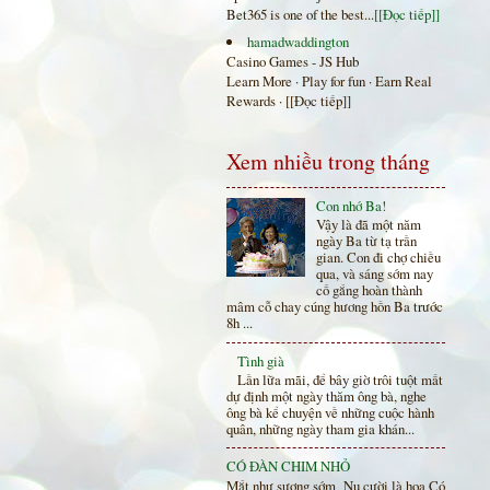
Bet365 is one of the best...
[[Đọc tiếp]]
hamadwaddington
Casino Games - JS Hub
Learn More · Play for fun · Earn Real
Rewards ·
[[Đọc tiếp]]
Xem nhiều trong tháng
Con nhớ Ba!
Vậy là đã một năm
ngày Ba từ tạ trần
gian. Con đi chợ chiều
qua, và sáng sớm nay
cố gắng hoàn thành
mâm cỗ chay cúng hương hồn Ba trước
8h ...
Tình già
Lần lữa mãi, để bây giờ trôi tuột mất
dự định một ngày thăm ông bà, nghe
ông bà kể chuyện về những cuộc hành
quân, những ngày tham gia khán...
CÓ ĐÀN CHIM NHỎ
Mắt như sương sớm Nụ cười là hoa Có