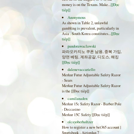
money is on the Texans. Make...
[[Đọc
tiếp]]
Anonymous
As shown in Table 2, unlawful
gambling is prevalent, particularly in
Asia . South Korea constitutes...
[[Đọc
tiếp]]
pandorawaclawski
파라오카지노 쿠폰 남용, 중복 가입,
양면 베팅, 계좌공갈, 디도스, 해킹
[[Đọc tiếp]]
dalenevaccariello
Merkur Futur Adjustable Safety Razor
- Sears
Merkur Futur Adjustable Safety Razor
is the
[[Đọc tiếp]]
camilanaden
Merkur 15c Safety Razor - Barber Pole
- Deccasino
Merkur 15C Safety
[[Đọc tiếp]]
olcayoberholtzer
How to register a new bet365 account |
Sportsbook - Airjordan 7